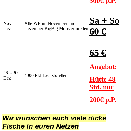
300€ p.P.
Sa + So
Nov +
Alle WE im November und
Dez
Dezember BigBig Monsterforellen
60 €
65 €
Angebot:
26. - 30.
4000 Pfd Lachsforellen
Dez
Hütte 48
Std. nur
200€ p.P.
Wir wünschen euch viele dicke
Fische in euren Netzen