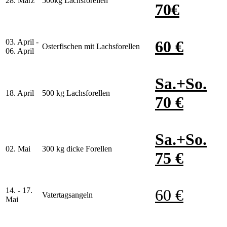
28. März
500kg Lachsforellen
70€
03. April -
60 €
Osterfischen mit Lachsforellen
06. April
Sa.+So.
18. April
500 kg Lachsforellen
70 €
Sa.+So.
02. Mai
300 kg dicke Forellen
75 €
14. - 17.
60 €
Vatertagsangeln
Mai