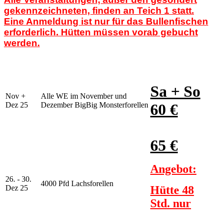
gekennzeichneten, finden an Teich 1 statt.
Eine Anmeldung ist nur für das Bullenfischen
erforderlich. Hütten müssen vorab gebucht
werden.
Sa + So
Nov +
Alle WE im November und
Dez 25
Dezember BigBig Monsterforellen
60 €
65 €
Angebot:
26. - 30.
4000 Pfd Lachsforellen
Dez 25
Hütte 48
Std. nur